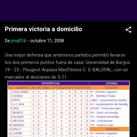
Ir al contenido principal
Web Oficial del CD Balopal
Primera victoria a domicilio
De
jma016
-
octubre 11, 2008
Una mejor defensa que anteriores partidos permitió llevarse
los dos primeros puntos fuera de casa. Universidad de Burgos
19 - 25 - Peugeot-Aupasa MacFitness C. D. BALOPAL, con un
marcador al descanso de 5-11.