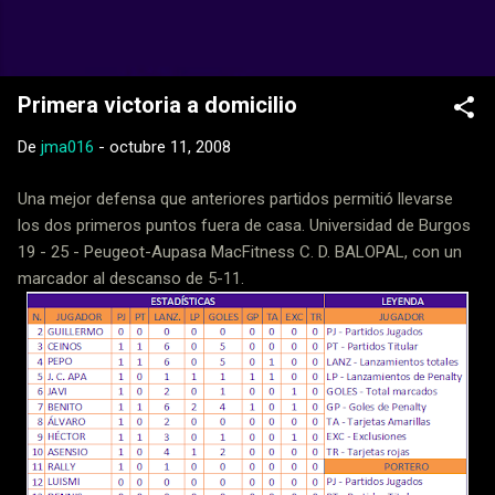
Ir al contenido principal
Web Oficial del CD Balopal
Primera victoria a domicilio
De
jma016
-
octubre 11, 2008
Una mejor defensa que anteriores partidos permitió llevarse
los dos primeros puntos fuera de casa. Universidad de Burgos
19 - 25 - Peugeot-Aupasa MacFitness C. D. BALOPAL, con un
marcador al descanso de 5-11.