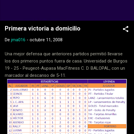
Ir al contenido principal
Web Oficial del CD Balopal
Primera victoria a domicilio
De
jma016
-
octubre 11, 2008
Una mejor defensa que anteriores partidos permitió llevarse
los dos primeros puntos fuera de casa. Universidad de Burgos
19 - 25 - Peugeot-Aupasa MacFitness C. D. BALOPAL, con un
marcador al descanso de 5-11.