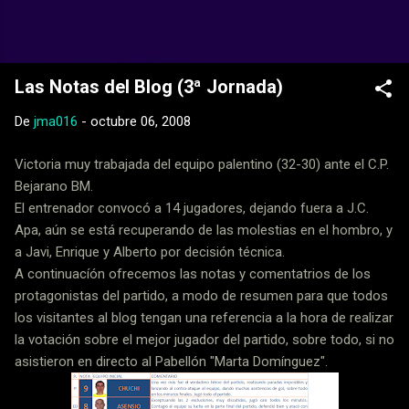
Ir al contenido principal
Web Oficial del CD Balopal
Las Notas del Blog (3ª Jornada)
De
jma016
-
octubre 06, 2008
Victoria muy trabajada del equipo palentino (32-30) ante el C.P.
Bejarano BM.
El entrenador convocó a 14 jugadores, dejando fuera a J.C.
Apa, aún se está recuperando de las molestias en el hombro, y
a Javi, Enrique y Alberto por decisión técnica.
A continuacíón ofrecemos las notas y comentatrios de los
protagonistas del partido, a modo de resumen para que todos
los visitantes al blog tengan una referencia a la hora de realizar
la votación sobre el mejor jugador del partido, sobre todo, si no
asistieron en directo al Pabellón "Marta Domínguez".