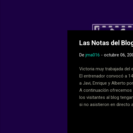
Web Oficial del
Las Notas del Blo
De
jma016
-
octubre 06, 20
Victoria muy trabajada del 
El entrenador convocó a 14
a Javi, Enrique y Alberto po
A continuacíón ofrecemos l
los visitantes al blog tenga
si no asistieron en directo