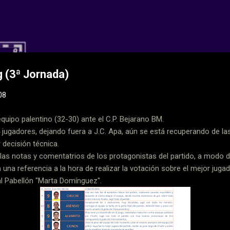
Ir al contenido principal
 CD Balopal
g (3ª Jornada)
08
equipo palentino (32-30) ante el C.P. Bejarano BM.
 jugadores, dejando fuera a J.C. Apa, aún se está recuperando de la
r decisión técnica.
as notas y comentatrios de los protagonistas del partido, a modo
n una referencia a la hora de realizar la votación sobre el mejor jugad
 al Pabellón "Marta Domínguez".