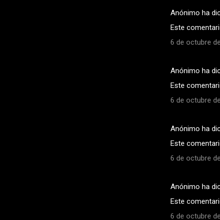
Anónimo ha di
C
Este comentario
o
6 de octubre de
m
e
Anónimo ha di
n
Este comentario
t
a
6 de octubre de
r
i
Anónimo ha di
o
Este comentario
s
6 de octubre de
Anónimo ha di
Este comentario
6 de octubre de