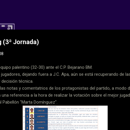
Ir al contenido principal
 CD Balopal
g (3ª Jornada)
08
equipo palentino (32-30) ante el C.P. Bejarano BM.
 jugadores, dejando fuera a J.C. Apa, aún se está recuperando de la
r decisión técnica.
as notas y comentatrios de los protagonistas del partido, a modo
n una referencia a la hora de realizar la votación sobre el mejor jugad
 al Pabellón "Marta Domínguez".