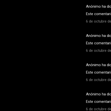
Anónimo ha di
C
Este comentario
o
6 de octubre de
m
e
Anónimo ha di
n
Este comentario
t
a
6 de octubre de
r
i
Anónimo ha di
o
Este comentario
s
6 de octubre de
Anónimo ha di
Este comentario
6 de octubre de