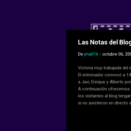
Web Oficial del
Las Notas del Blo
De
jma016
-
octubre 06, 20
Victoria muy trabajada del 
El entrenador convocó a 14
a Javi, Enrique y Alberto po
A continuacíón ofrecemos l
los visitantes al blog tenga
si no asistieron en directo