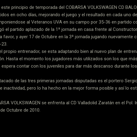
 en este principio de temporada del COBARSA VOLKSWAGEN CD BAL
idos en ocho días, mejorando el juego y el resultado en cada uno de 
mponiendose al Veteranos UVA en su campo por 35-36 en partido co
ugó el partido aplazado de la 1ª jornada en casa frente al Construct
 a favor, y ayer 17 de Octubre en la 3ª jornada jugando nuevamente 
-23.
el propio entrenador, se esta adaptando bien al nuevo plan de entr
ón. Hasta el momento los jugadores más utilizados son los que más
o espera contar con los juveniles para dar más descanso durante los 
acado de las tres primeras jornadas disputadas es el portero Sergi
 inactividad, pero lo ha hecho en la mejor forma posible y así lo 
RSA VOLKSWAGEN se enfrenta al CD Valladolid Zaratán en el Pol. I
 de Octubre de 2010.