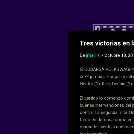
Web Oficial del
Tres victorias en 
De
jma016
-
octubre 18, 20
El COBARSA VOLKSWAGEN CD 
la 3ª jornada. Por parte del 
Héctor (2), Kike, Dennis (2),
El partido lo comenzó domi
buenas intervenciones del 
contra. La segunda mitad l
tanto en defensa como en a
marcador, ventaja que mante
los palentinos.