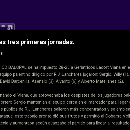
Ir al contenido principal
 CD Balopal
las tres primeras jornadas.
10
BALOPAL se ha impuesto 28-23 a Geriatricos Lacort Viana en el 
equipo palentino dirigido por R.J. Lanchares jugaron: Sergio, Willy (1),
 David Barcenilla, Asensio (3), Alvarito (6) y Alberto Matellanes (2).
nando el Viana, que aprovechaba los despistes de los jugadores pal
portero Sergio mantenian al equipo cerca en el marcador para llegar
os púpilos de R.J. Lanchares salieron más concentrados y se emple
taque, este trabajo pronto dió sus frutos y permitiò al Cobarsa Vo
nia y aumentaba según avanzaba el partido para llegar al resultado 