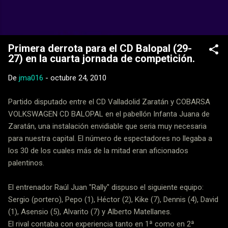
Ir al contenido principal
Web Oficial del CD Balopal
Primera derrota para el CD Balopal (29-
27) en la cuarta jornada de competición.
De
jma016
-
octubre 24, 2010
Partido disputado entre el CD Valladolid Zaratán y COBARSA
VOLKSWAGEN CD BALOPAL en el pabellón Infanta Juana de
Zaratán, una instalación envidiable que seria muy necesaria
para nuestra capital. El número de espectadores no llegaba a
los 30 de los cuales más de la mitad eran aficionados
palentinos.
El entrenador Raúl Juan "Rally" dispuso el siguiente equipo:
Sergio (portero), Pepo (1), Héctor (2), Kike (7), Dennis (4), David
(1), Asensio (5), Alvarito (7) y Alberto Matellanes.
El rival contaba con experiencia tanto en 1ª como en 2ª