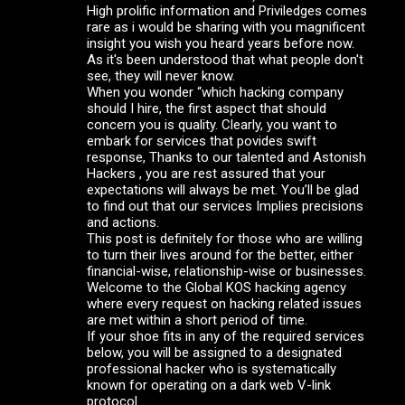
High prolific information and Priviledges comes
n
rare as i would be sharing with you magnificent
t
insight you wish you heard years before now.
As it's been understood that what people don't
a
see, they will never know.
r
When you wonder “which hacking company
should I hire, the first aspect that should
i
concern you is quality. Clearly, you want to
o
embark for services that povides swift
response, Thanks to our talented and Astonish
s
Hackers , you are rest assured that your
expectations will always be met. You’ll be glad
to find out that our services Implies precisions
and actions.
This post is definitely for those who are willing
to turn their lives around for the better, either
financial-wise, relationship-wise or businesses.
Welcome to the Global KOS hacking agency
where every request on hacking related issues
are met within a short period of time.
If your shoe fits in any of the required services
below, you will be assigned to a designated
professional hacker who is systematically
known for operating on a dark web V-link
protocol.