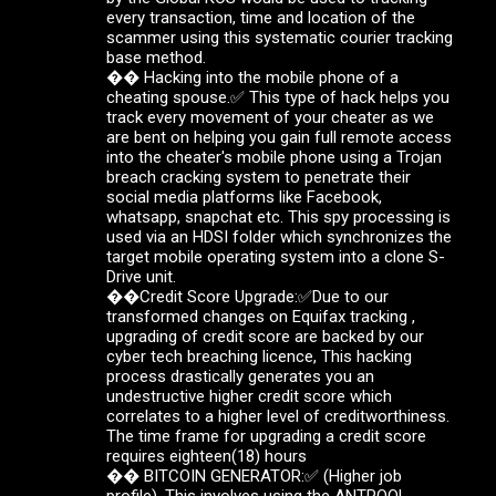
every transaction, time and location of the
scammer using this systematic courier tracking
base method.
�� Hacking into the mobile phone of a
cheating spouse.✅ This type of hack helps you
track every movement of your cheater as we
are bent on helping you gain full remote access
into the cheater's mobile phone using a Trojan
breach cracking system to penetrate their
social media platforms like Facebook,
whatsapp, snapchat etc. This spy processing is
used via an HDSI folder which synchronizes the
target mobile operating system into a clone S-
Drive unit.
��Credit Score Upgrade:✅Due to our
transformed changes on Equifax tracking ,
upgrading of credit score are backed by our
cyber tech breaching licence, This hacking
process drastically generates you an
undestructive higher credit score which
correlates to a higher level of creditworthiness.
The time frame for upgrading a credit score
requires eighteen(18) hours
��️ BITCOIN GENERATOR:✅ (Higher job
profile). This involves using the ANTPOOL