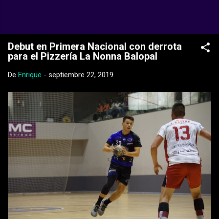
Ir al contenido principal
Web Oficial del CD Balopal
Debut en Primera Nacional con derrota
para el Pizzería La Nonna Balopal
De
Enrique
-
septiembre 22, 2019