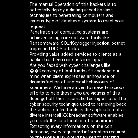
The manual Operation of this hackers is to
potentially deploy a distinguished hacking
techniques to penetrating computers and
various type of database system to meet your
request.
Penetration of computing systems are
achieved using core software tools like
Ransomeware, SQL/Keylogger injection. botnet,
trojan and DDOS attacks.
Providing value added services to clients as a
hacker has been our sustaining goal.
Are you faced with cyber challenges like
��Recovery of lost funds:✅It saddens our
mind when client expresses annoyance or
dissatisfaction of unethical behaviours of
scammers. We have striven to make tenacious
efforts to help those who are victims of this
flees get off their traumatic feeling of loss. The
cyber security technique used to retrieving back
the victims stolen funds is the application of a
diverse intercall XX breacher software enables
you track the data location of a scammer.
Extracting every informations on the con
database, every requested information required
by the Global KOS would be used to tracking