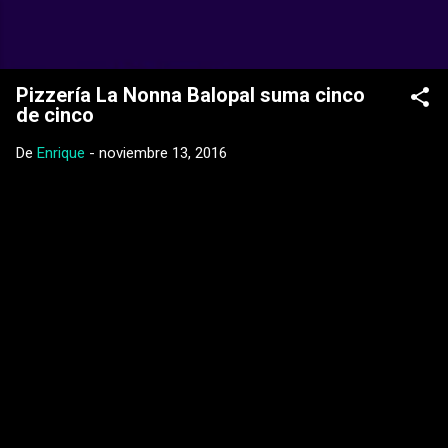
Ir al contenido principal
Web Oficial del CD Balopal
Pizzería La Nonna Balopal suma cinco
de cinco
De
Enrique
-
noviembre 13, 2016