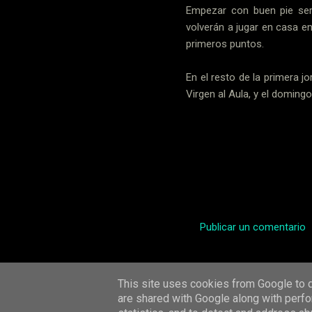
Empezar con buen pie ser
volverán a jugar en casa en
primeros puntos.
En el resto de la primera jo
Virgen al Aula, y el domingo
Noticias
Segunda
Publicar un comentario
C
o
m
This site uses cookies from Google to de
are shared with Google along with perfo
e