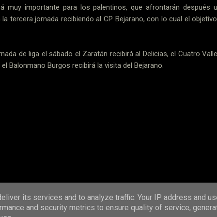
á muy importante para los palentinos, que afrontarán después 
 la tercera jornada recibiendo al CP Bejarano, con lo cual el objeti
rnada de liga el sábado el Zaratán recibirá al Delicias, el Cuatro Va
 el Balonmano Burgos recibirá la visita del Bejarano.
 Nacional
Senior
liver its services and to analyze traffic. Your IP address and u
rmance and security metrics to ensure quality of service, gener
Con la tecnología de Blogger