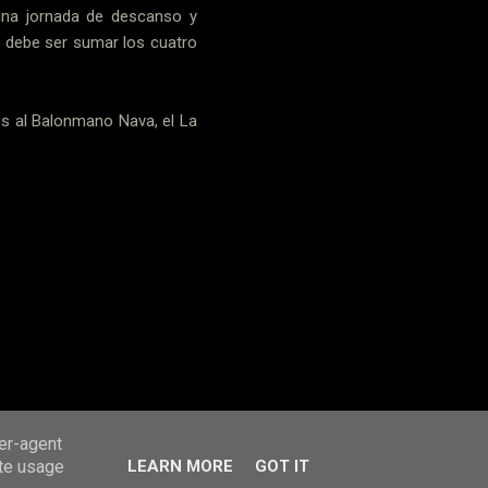
una jornada de descanso y
vo debe ser sumar los cuatro
lles al Balonmano Nava, el La
ser-agent
ate usage
LEARN MORE
GOT IT