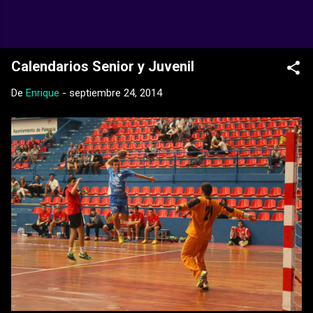
Ir al contenido principal
Web Oficial del CD Balopal
Calendarios Senior y Juvenil
De
Enrique
-
septiembre 24, 2014