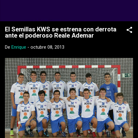
Ir al contenido principal
Web Oficial del CD Balopal
El Semillas KWS se estrena con derrota
ante el poderoso Reale Ademar
De
Enrique
-
octubre 08, 2013