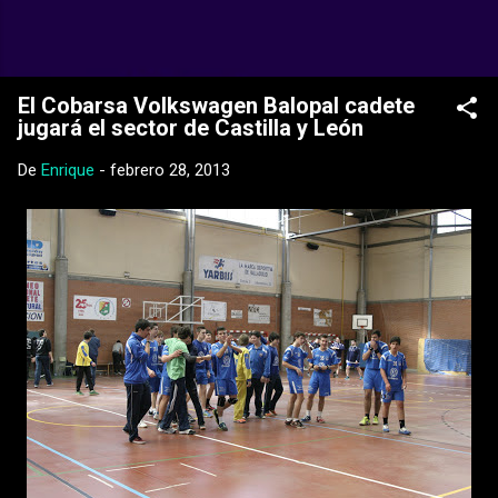
Ir al contenido principal
Web Oficial del CD Balopal
El Cobarsa Volkswagen Balopal cadete
jugará el sector de Castilla y León
De
Enrique
-
febrero 28, 2013