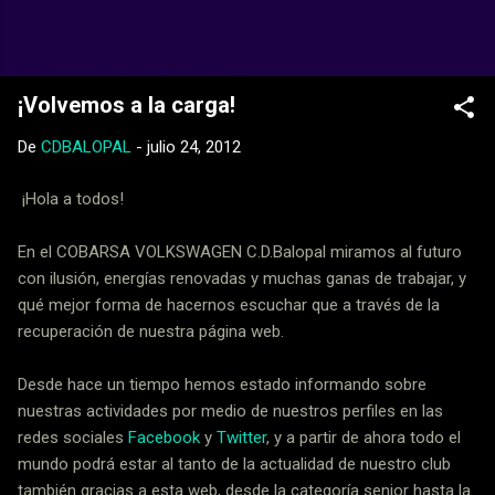
Ir al contenido principal
Web Oficial del CD Balopal
¡Volvemos a la carga!
De
CDBALOPAL
-
julio 24, 2012
¡Hola a todos!
En el COBARSA VOLKSWAGEN C.D.Balopal miramos al futuro
con ilusión, energías renovadas y muchas ganas de trabajar, y
qué mejor forma de hacernos escuchar que a través de la
recuperación de nuestra página web.
Desde hace un tiempo hemos estado informando sobre
nuestras actividades por medio de nuestros perfiles en las
redes sociales
Facebook
y
Twitter
, y a partir de ahora todo el
mundo podrá estar al tanto de la actualidad de nuestro club
también gracias a esta web, desde la categoría senior hasta la