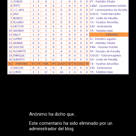
Anónimo ha dicho que…
C
Este comentario ha sido eliminado por un
o
administrador del blog.
m