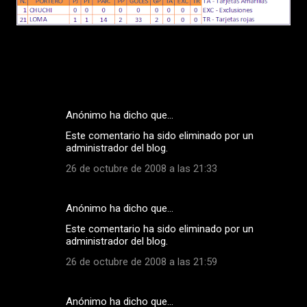
Anónimo ha dicho que…
C
Este comentario ha sido eliminado por un
o
administrador del blog.
m
26 de octubre de 2008 a las 21:33
e
n
Anónimo ha dicho que…
t
Este comentario ha sido eliminado por un
a
administrador del blog.
r
26 de octubre de 2008 a las 21:59
i
o
Anónimo ha dicho que…