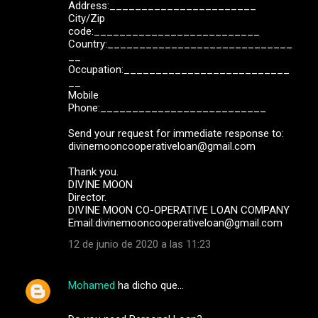
Address:_______________________
City/Zip
code:__________________________
Country:_____________________________
__
Occupation:__________________________
__
Mobile
Phone:__________________________
Send your request for immediate response to:
divinemooncooperativeloan@gmail.com
Thank you.
DIVINE MOON
Director.
DIVINE MOON CO-OPERATIVE LOAN COMPANY
Email:divinemooncooperativeloan@gmail.com
12 de junio de 2020 a las 11:23
Mohamed
ha dicho que…