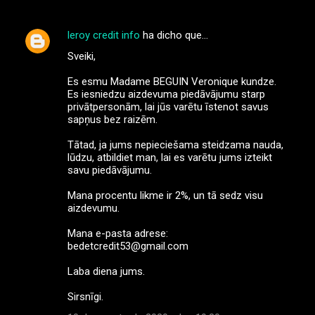
leroy credit info
ha dicho que…
Sveiki,
Es esmu Madame BEGUIN Veronique kundze.
Es iesniedzu aizdevuma piedāvājumu starp
privātpersonām, lai jūs varētu īstenot savus
sapņus bez raizēm.
Tātad, ja jums nepieciešama steidzama nauda, ​​
lūdzu, atbildiet man, lai es varētu jums izteikt
savu piedāvājumu.
Mana procentu likme ir 2%, un tā sedz visu
aizdevumu.
Mana e-pasta adrese:
bedetcredit53@gmail.com
Laba diena jums.
Sirsnīgi.