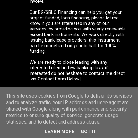
involve.
Our BG/SBLC Financing can help you get your
project funded, loan financing, please let me
know if you are interested in any of our
services, by providing you with yearly renewable
leased bank instruments. We work directly with
issuing bank lease providers, this Instrument
can be monetized on your behalf for 100%
funding.
We are ready to close leasing with any
interested client in few banking days, if
interested do not hesitate to contact me direct.
[via Contact Form Below]
Regards
This site uses cookies from Google to deliver its services
Dimitrij Conradi
and to analyze traffic. Your IP address and user-agent are
Email: dimi.conradi1970@gmail.com
shared with Google along with performance and security
conradi.dimitrij@bk.ru
metrics to ensure quality of service, generate usage
Skype: conradi.dimitrij@bk.ru
statistics, and to detect and address abuse.
WhatsApp: +90 552 674 4696
LEARN MORE
GOT IT
25 de febrero de 2021 a las 23:05