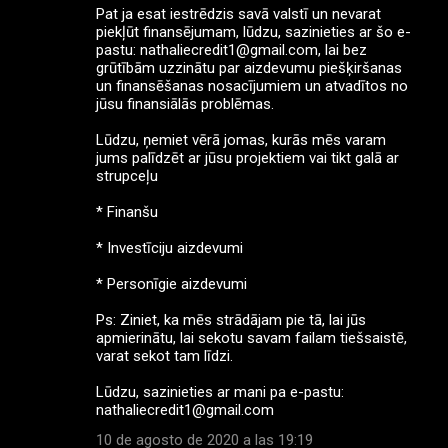
Pat ja esat iestrēdzis savā valstī un nevarat
piekļūt finansējumam, lūdzu, sazinieties ar šo e-
pastu: nathaliecredit1@gmail.com, lai bez
grūtībām uzzinātu par aizdevumu piešķiršanas
un finansēšanas nosacījumiem un atvadītos no
jūsu finansiālās problēmas.
Lūdzu, ņemiet vērā jomas, kurās mēs varam
jums palīdzēt ar jūsu projektiem vai tikt galā ar
strupceļu
* Finanšu
* Investīciju aizdevumi
* Personīgie aizdevumi
Ps: Ziniet, ka mēs strādājam pie tā, lai jūs
apmierinātu, lai sekotu savam failam tiešsaistē,
varat sekot tam līdzi.
Lūdzu, sazinieties ar mani pa e-pastu:
nathaliecredit1@gmail.com
10 de agosto de 2020 a las 19:19