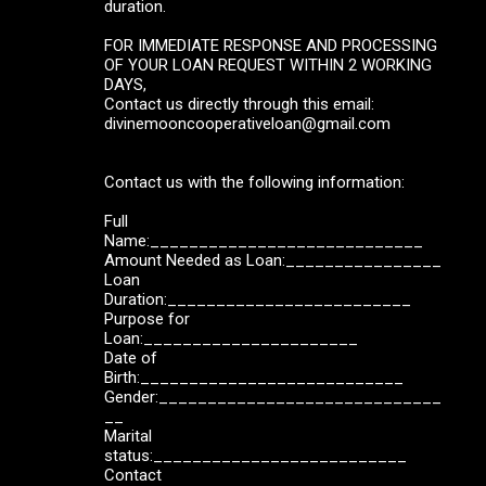
duration.
FOR IMMEDIATE RESPONSE AND PROCESSING
OF YOUR LOAN REQUEST WITHIN 2 WORKING
DAYS,
Contact us directly through this email:
divinemooncooperativeloan@gmail.com
Contact us with the following information:
Full
Name:____________________________
Amount Needed as Loan:________________
Loan
Duration:_________________________
Purpose for
Loan:______________________
Date of
Birth:___________________________
Gender:_____________________________
__
Marital
status:__________________________
Contact