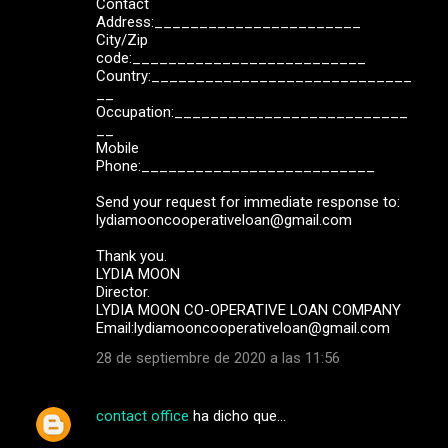
Contact
Address:_______________________
City/Zip
code:__________________________
Country:_____________________________
__
Occupation:__________________________
__
Mobile
Phone:__________________________
Send your request for immediate response to:
lydiamooncooperativeloan@gmail.com
Thank you.
LYDIA MOON
Director.
LYDIA MOON CO-OPERATIVE LOAN COMPANY
Email:lydiamooncooperativeloan@gmail.com
28 de septiembre de 2020 a las 11:56
contact office
ha dicho que…