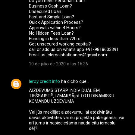
Do you need Personal Loan?
Business Cash Loan?
Unsecured Loan
Fast and Simple Loan?
Quick Application Process?
Approvals within 4 Hours?
No Hidden Fees Loan?
Funding in less than 72hrs
Get unsecured working capital?
call or add us on what's app +91-9818603391
Email us: clemalphafinance@gmail.com
10 de julio de 2020 a las 16:36
leroy credit info
ha dicho que…
AIZDEVUMS STARP INDIVIDUĀLIEM
TIEŠSAISTĒ, IZMAKSĀjot ĻOTI DINAMISKU
KOMANDU UZDEVUMĀ
Vai jūs meklējat aizdevumu, lai atdzīvinātu
savas aktivitātes vai nu projekta pabeigšanai, vai
arī jums ir nepieciešama nauda citu iemeslu
dēļ?