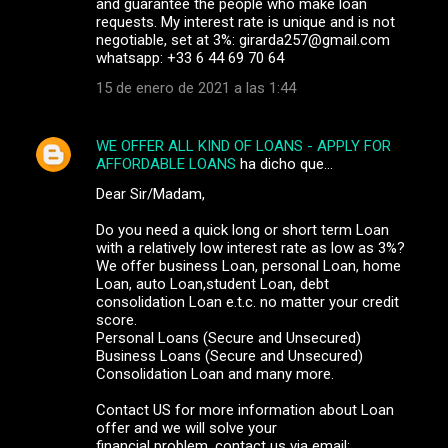
and guarantee the people who make loan
requests. My interest rate is unique and is not
negotiable, set at 3%: girarda257@gmail.com
whatsapp: +33 6 44 69 70 64
15 de enero de 2021 a las 1:44
WE OFFER ALL KIND OF LOANS - APPLY FOR
AFFORDABLE LOANS
ha dicho que…
Dear Sir/Madam,
Do you need a quick long or short term Loan
with a relatively low interest rate as low as 3%?
We offer business Loan, personal Loan, home
Loan, auto Loan,student Loan, debt
consolidation Loan e.t.c. no matter your credit
score.
Personal Loans (Secure and Unsecured)
Business Loans (Secure and Unsecured)
Consolidation Loan and many more.
Contact US for more information about Loan
offer and we will solve your
financial problem. contact us via email: