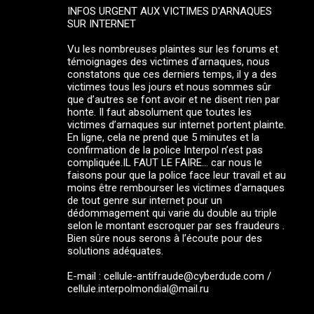
INFOS URGENT AUX VICTIMES D'ARNAQUES
SUR INTERNET
Vu les nombreuses plaintes sur les forums et
témoignages des victimes d’arnaques, nous
constatons que ces derniers temps, il y a des
victimes tous les jours et nous sommes sûr
que d’autres se font avoir et ne disent rien par
honte. Il faut absolument que toutes les
victimes d’arnaques sur internet portent plainte.
En ligne, cela ne prend que 5 minutes et la
confirmation de la police Interpol n’est pas
compliquée.IL FAUT LE FAIRE… car nous le
faisons pour que la police face leur travail et au
moins être rembourser les victimes d'arnaques
de tout genre sur internet pour un
dédommagement qui varie du double au triple
selon le montant escroquer par ses fraudeurs .
Bien sûre nous serons à l’écoute pour des
solutions adéquates.
E-mail : cellule-antifraude@cyberdude.com /
cellule.interpolmondial@mail.ru