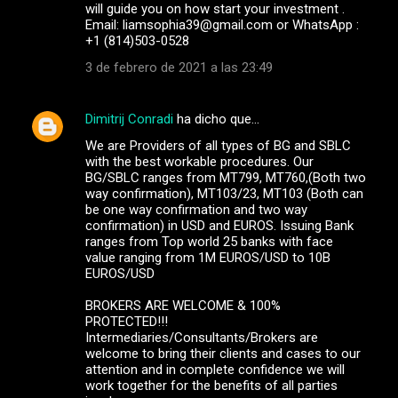
will guide you on how start your investment .
Email: liamsophia39@gmail.com or WhatsApp :
+1 (814)503-0528
3 de febrero de 2021 a las 23:49
Dimitrij Conradi
ha dicho que…
We are Providers of all types of BG and SBLC
with the best workable procedures. Our
BG/SBLC ranges from MT799, MT760,(Both two
way confirmation), MT103/23, MT103 (Both can
be one way confirmation and two way
confirmation) in USD and EUROS. Issuing Bank
ranges from Top world 25 banks with face
value ranging from 1M EUROS/USD to 10B
EUROS/USD
BROKERS ARE WELCOME & 100%
PROTECTED!!!
Intermediaries/Consultants/Brokers are
welcome to bring their clients and cases to our
attention and in complete confidence we will
work together for the benefits of all parties