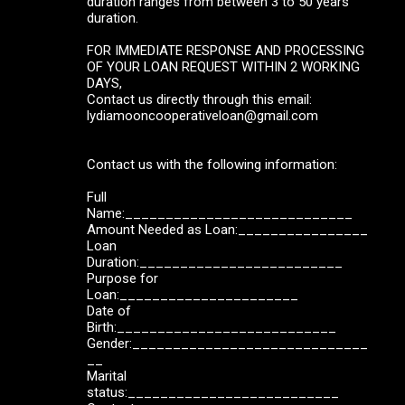
duration ranges from between 3 to 50 years
duration.
FOR IMMEDIATE RESPONSE AND PROCESSING
OF YOUR LOAN REQUEST WITHIN 2 WORKING
DAYS,
Contact us directly through this email:
lydiamooncooperativeloan@gmail.com
Contact us with the following information:
Full
Name:____________________________
Amount Needed as Loan:________________
Loan
Duration:_________________________
Purpose for
Loan:______________________
Date of
Birth:___________________________
Gender:_____________________________
__
Marital
status:__________________________